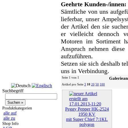
Geehrte Kunden-/innen:
Sämtliche von uns aufgefü
lieferbar, unser Ampelsyst
der Artikel den sie suche
er vielleicht dennoch v
Motoren im Sortiment h
Anspruch nehmen diese 
aufzuführen.
Setzen sie sich deshalb te
uns in Verbindung.
Seite 1 von 1
Galeriean
Artikel pro Seite
3
10
20
50
100
Suchbegriff
Produktkategorien
Peggy Pepper HK-2524
alle auf
1950 KV
alle zu
mit Super Chief 7:1KL
Shop Info
polygon