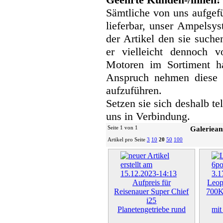
Sämtliche von uns aufgefü
lieferbar, unser Ampelsyst
der Artikel den sie suche
er vielleicht dennoch v
Motoren im Sortiment h
Anspruch nehmen diese 
aufzuführen.
Setzen sie sich deshalb te
uns in Verbindung.
Seite 1 von 1
Galeriean
Artikel pro Seite
3
10
20
50
100
Aufpreis für
Leop
Reisenauer Super Chief
700K
i25
Planetengetriebe rund
mit