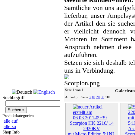
Sämtliche von uns aufgefü
lieferbar, unser Ampelsyst
der Artikel den sie suche
er vielleicht dennoch v
Motoren im Sortiment h
Anspruch nehmen diese 
aufzuführen.
Setzen sie sich deshalb te
uns in Verbindung.
Seite 1 von 1
Galeriean
Suchbegriff
Artikel pro Seite
3
10
20
50
100
Produktkategorien
alle auf
Scorpion HK 2216/ 14
alle zu
2920KV
Shop Info
mit Micro Edition 5:1NL
Scor