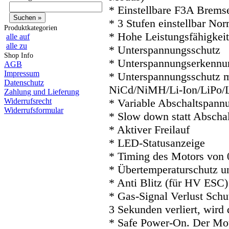
* Einstellbare F3A Brems
* 3 Stufen einstellbar N
Produktkategorien
* Hohe Leistungsfähigkeit
alle auf
alle zu
* Unterspannungsschutz
Shop Info
* Unterspannungserkennun
AGB
Impressum
* Unterspannungsschutz m
Datenschutz
NiCd/NiMH/Li-Ion/LiPo/
Zahlung und Lieferung
Widerrufsrecht
* Variable Abschaltspann
Widerrufsformular
* Slow down statt Abscha
* Aktiver Freilauf
* LED-Statusanzeige
* Timing des Motors von 0
* Übertemperaturschutz u
* Anti Blitz (für HV ESC)
* Gas-Signal Verlust Schu
3 Sekunden verliert, wird
* Safe Power-On. Der Moto