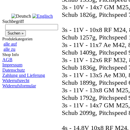
3s - 10V - 14x7 GM M25,
Schub 1826g, Pitchspeed 
Suchbegriff
3s - 11V - 10x8 RF M24, 
Schub 1257g, Pitchspeed 
Produktkategorien
3s - 11V - 11x7 Ae M42, 
alle auf
alle zu
Schub 1409g, Pitchspeed 
Shop Info
3s - 11V - 12x6 RF M32, 
AGB
Impressum
Schub 1836g, Pitchspeed 
Datenschutz
3s - 11V - 13x5 Ae M30, 
Zahlung und Lieferung
Widerrufsrecht
Schub 1899g, Pitchspeed 
Widerrufsformular
3s - 11V - 13x8 GM M25,
Schub 1792g, Pitchspeed 
3s - 11V - 14x7 GM M25,
Schub 2099g, Pitchspeed 
4s - 14,8V 10x8 RF M24,