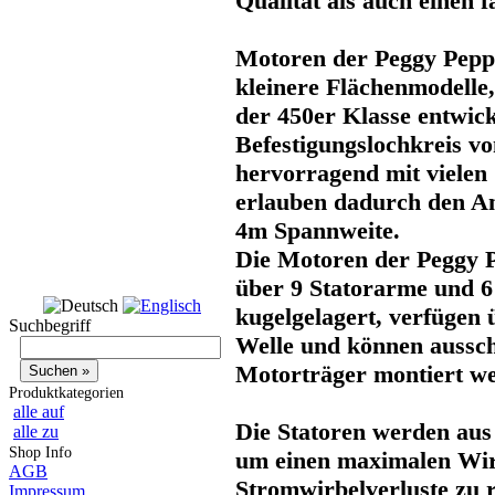
Qualität als auch einen f
Motoren der Peggy Peppe
kleinere Flächenmodelle,
der 450er Klasse entwic
Befestigungslochkreis v
hervorragend mit vielen
erlauben dadurch den An
4m Spannweite.
Die Motoren der Peggy 
über 9 Statorarme und 6 
kugelgelagert, verfügen
Suchbegriff
Welle und können aussch
Motorträger montiert w
Produktkategorien
alle auf
Die Statoren werden aus
alle zu
Shop Info
um einen maximalen Wir
AGB
Stromwirbelverluste zu 
Impressum