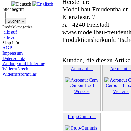
Hersteller:
Modellbau Freudenthaler
Suchbegriff
Kienzlestr. 7
A - 4240 Freistadt
Produktkategorien
www.modellbau-freudentha
alle auf
alle zu
Produktionsherkunft: Tsch
Shop Info
AGB
Impressum
Datenschutz
Kunden, die diesen Artike
Zahlung und Lieferung
Aeronaut…
Aeronaut
Widerrufsrecht
Widerrufsformular
Weiter »
Weiter »
Prop-Gumm…