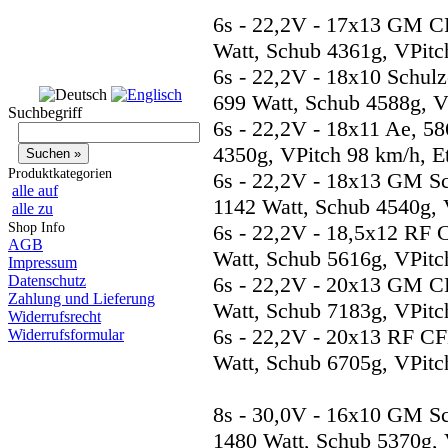
6s - 22,2V - 17x13 GM 
Watt, Schub 4361g, VPitc
6s - 22,2V - 18x10 Schu
699 Watt, Schub 4588g, V
Suchbegriff
6s - 22,2V - 18x11 Ae, 5
4350g, VPitch 98 km/h, E
Produktkategorien
6s - 22,2V - 18x13 GM S
alle auf
1142 Watt, Schub 4540g, 
alle zu
Shop Info
6s - 22,2V - 18,5x12 RF
AGB
Watt, Schub 5616g, VPitc
Impressum
Datenschutz
6s - 22,2V - 20x13 GM 
Zahlung und Lieferung
Watt, Schub 7183g, VPitc
Widerrufsrecht
6s - 22,2V - 20x13 RF C
Widerrufsformular
Watt, Schub 6705g, VPitc
8s - 30,0V - 16x10 GM S
1480 Watt, Schub 5370g, 