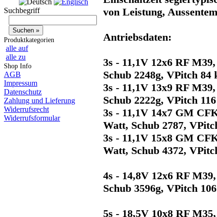
von Leistung, Aussente
Suchbegriff
Antriebsdaten:
Produktkategorien
alle auf
alle zu
3s - 11,1V 12x6 RF M39,
Shop Info
Schub 2248g, VPitch 84
AGB
Impressum
3s - 11,1V 13x9 RF M39,
Datenschutz
Schub 2222g, VPitch 11
Zahlung und Lieferung
Widerrufsrecht
3s - 11,1V 14x7 GM CFK
Widerrufsformular
Watt, Schub 2787, VPit
3s - 11,1V 15x8 GM CFK
Watt, Schub 4372, VPit
4s - 14,8V 12x6 RF M39,
Schub 3596g, VPitch 10
5s - 18,5V 10x8 RF M35,