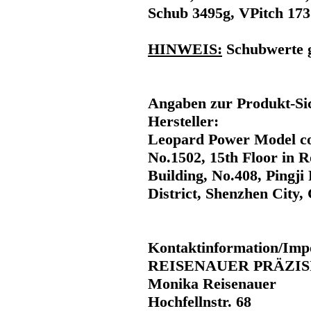
Schub 3495g, VPitch 17
HINWEIS:
Schubwerte 
Angaben zur Produkt-Sic
Hersteller:
Leopard Power Model co
No.1502, 15th Floor in 
Building, No.408, Pingj
District, Shenzhen City,
Kontaktinformation/Imp
REISENAUER PRÄZI
Monika Reisenauer
Hochfellnstr. 68