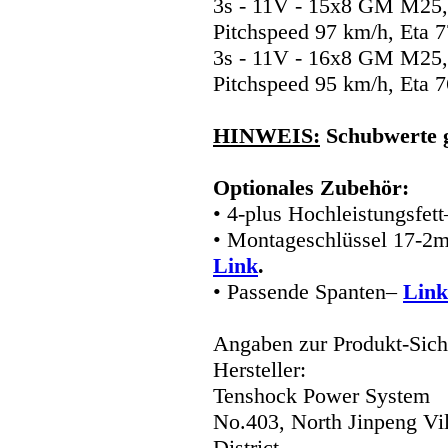
3s - 11V - 15x8 GM M25,
Pitchspeed 97 km/h, Eta 
3s - 11V - 16x8 GM M25,
Pitchspeed 95 km/h, Eta 
HINWEIS:
Schubwerte g
Optionales Zubehör:
• 4-plus Hochleistungsfet
• Montageschlüssel 17-2
Link
.
• Passende Spanten–
Link
Angaben zur Produkt-Siche
Hersteller:
Tenshock Power System
No.403, North Jinpeng Vi
District,