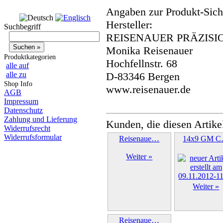
Angaben zur Produkt-Siche
Hersteller:
Suchbegriff
REISENAUER PRÄZISI
Monika Reisenauer
Produktkategorien
Hochfellnstr. 68
alle auf
alle zu
D-83346 Bergen
Shop Info
www.reisenauer.de
AGB
Impressum
Datenschutz
Zahlung und Lieferung
Kunden, die diesen Artike
Widerrufsrecht
Widerrufsformular
Reisenaue…
14x9 GM 
Weiter »
Weiter »
Reisenaue…