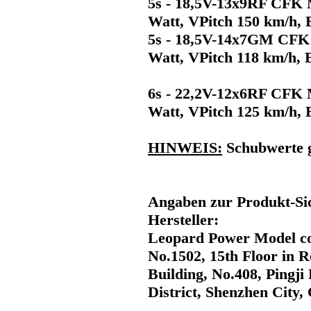
5s - 18,5V-13x9RF CFK 
Watt, VPitch 150 km/h,
5s - 18,5V-14x7GM CFK
Watt, VPitch 118 km/h, 
6s - 22,2V-12x6RF CFK 
Watt, VPitch 125 km/h,
HINWEIS:
Schubwerte 
Angaben zur Produkt-Sic
Hersteller:
Leopard Power Model co
No.1502, 15th Floor in 
Building, No.408, Pingj
District, Shenzhen City,