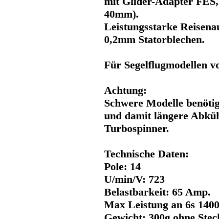
mit Glider-Adapter FES,
40mm).
Leistungsstarke Reisena
0,2mm Statorblechen.
Für Segelflugmodellen vo
Achtung:
Schwere Modelle benötig
und damit längere Abküh
Turbospinner.
Technische Daten:
Pole: 14
U/min/V: 723
Belastbarkeit: 65 Amp.
Max Leistung an 6s 1400
Gewicht: 300g ohne Stec