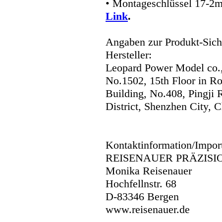
• Montageschlüssel 17-2
Link
.
Angaben zur Produkt-Siche
Hersteller:
Leopard Power Model co.,
No.1502, 15th Floor in R
Building, No.408, Pingji
District, Shenzhen City, C
Kontaktinformation/Impor
REISENAUER PRÄZISI
Monika Reisenauer
Hochfellnstr. 68
D-83346 Bergen
www.reisenauer.de