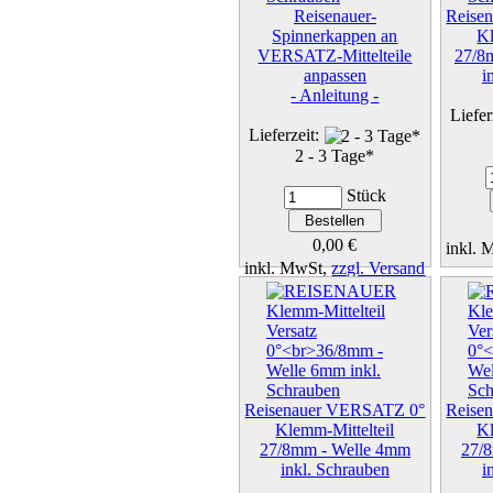
Reisenauer-
Reise
Spinnerkappen an
Kl
VERSATZ-Mittelteile
27/8
anpassen
i
- Anleitung -
Liefer
Lieferzeit:
2 - 3 Tage*
Stück
0,00 €
inkl.
inkl. MwSt,
zzgl. Versand
Details...
Reisenauer VERSATZ 0°
Reise
Klemm-Mittelteil
Kl
27/8mm - Welle 4mm
27/
inkl. Schrauben
i