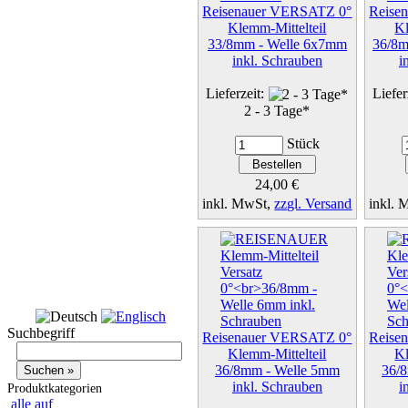
Reisenauer VERSATZ 0°
Reise
Klemm-Mittelteil
Kl
33/8mm - Welle 6x7mm
36/8m
inkl. Schrauben
i
Lieferzeit:
Liefer
2 - 3 Tage*
Stück
24,00 €
inkl. MwSt,
zzgl. Versand
inkl.
Details...
Suchbegriff
Reisenauer VERSATZ 0°
Reise
Klemm-Mittelteil
Kl
36/8mm - Welle 5mm
36/
inkl. Schrauben
i
Produktkategorien
alle auf